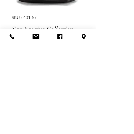
SKU : 401-57
Sac à mains Collection
Automne-Hiver
Prix
59,99 $
Quantité
*
Ajouter au panier
Sac à mains Collection Automne-
Hiver