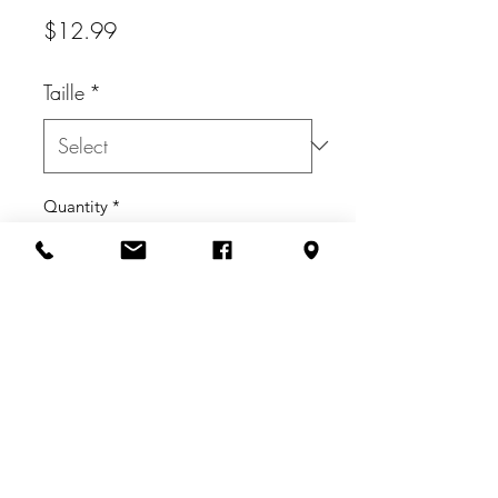
Price
$12.99
Taille
*
Quantity
*
Add to Cart
Pince à cheveux en acrylique de
couleur blanche.
Format: grand ou moyen.