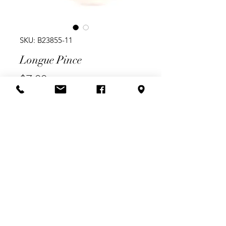
SKU: B23855-11
Longue Pince
Price
$7.00
Choix de couleurs
*
Quantity
*
Add to Cart