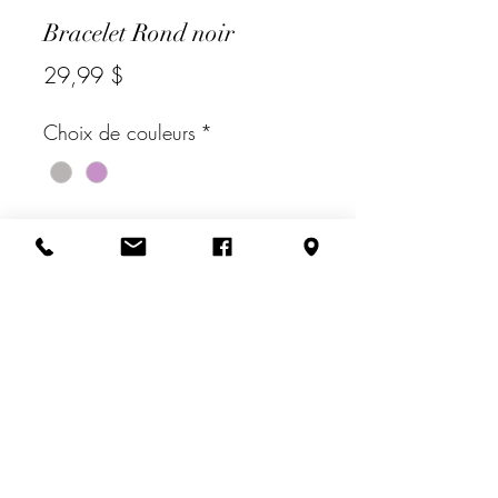
Bracelet Rond noir
Prix
29,99 $
Choix de couleurs
*
Quantité
*
Ajouter au panier
Bracelet en stainless steel de couleur
or rose ou argent.