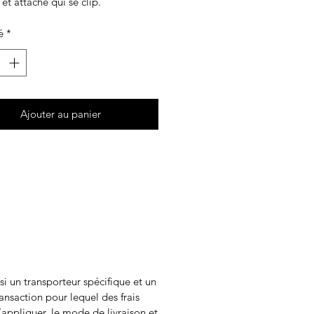
et attache qui se clip.
é
*
Ajouter au panier
i un transporteur spécifique et un
ransaction pour lequel des frais
appliquer, le mode de livraison et