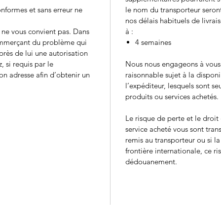
formes et sans erreur ne
le nom du transporteur sero
nos délais habituels de livrais
 ne vous convient pas. Dans
à :
ommerçant du problème qui
4 semaines
près de lui une autorisation
, si requis par le
Nous nous engageons à vous l
n adresse afin d’obtenir un
raisonnable sujet à la disponi
l’expéditeur, lesquels sont se
produits ou services achetés.
Le risque de perte et le droi
service acheté vous sont tran
remis au transporteur ou si l
frontière internationale, ce ri
dédouanement.