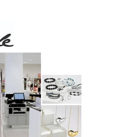
 de 50$