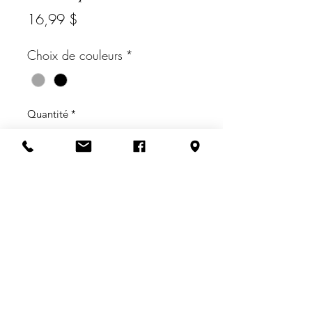
Prix
16,99 $
Choix de couleurs
*
Quantité
*
Ajouter au panier
Bracelet de couleur noir ou gris avec
petites pierres brillante. Attache
aimanté.
politique