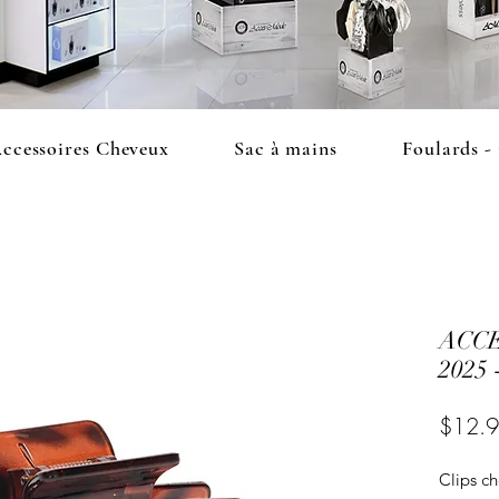
ccessoires Cheveux
Sac à mains
Foulards -
ACC
2025 
$12.
Clips ch