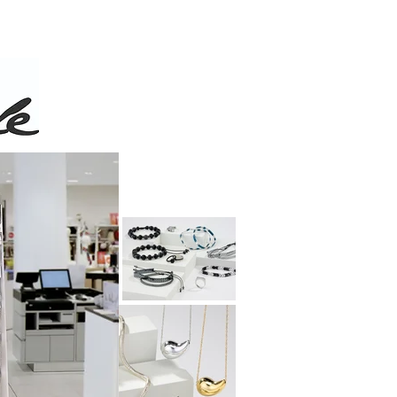
 de 50$