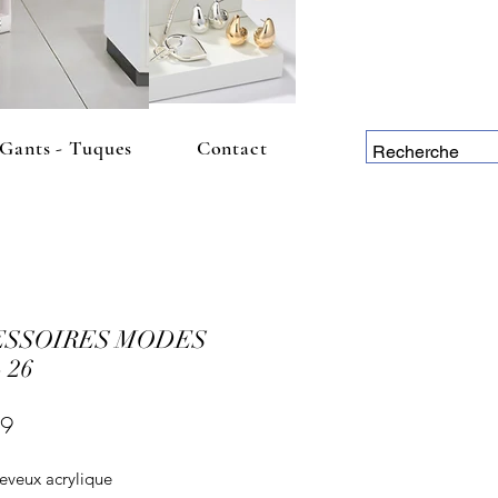
 Gants - Tuques
Contact
ESSOIRES MODES
- 26
Price
99
eveux acrylique