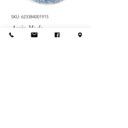
SKU: 623384001915
Accès-Mode,
Scrunchie/Chouchou
Price
$9.99
Quantity
*
Add to Cart
Scrunchie/Chouchou Bleu, Mouton