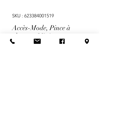
SKU : 623384001519
Accès-Mode, Pince à
cheveux-Mini
Prix
1,99 $
Quantité
*
Ajouter au panier
Mini Pince à cheveux-Rose Pâle avec
Brillant, 3cm