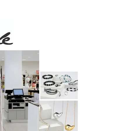
 de 50$