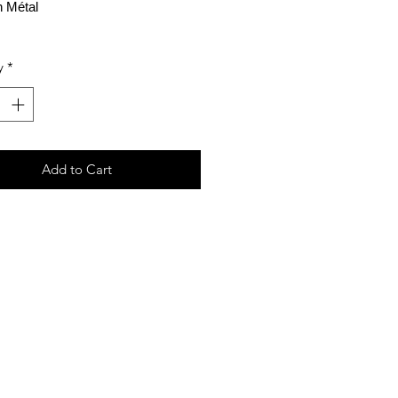
n Métal
y
*
Add to Cart