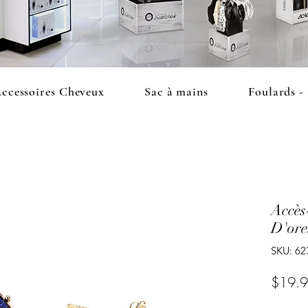
ccessoires Cheveux
Sac à mains
Foulards -
Accès
D'orei
SKU: 62
$19.