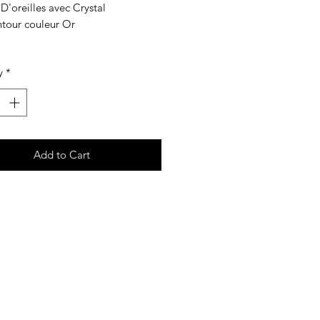
D'oreilles avec Crystal
ntour couleur Or
y
*
Add to Cart