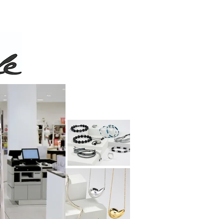
 de 50$