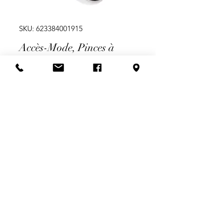
SKU: 623384001915
Accès-Mode, Pinces à
cheveux
Price
$9.99
Quantity
*
Add to Cart
Pinces à pression couleur Noir, en
Résine recouverte d'antidérapant
Lot de 2