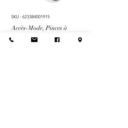
SKU : 623384001915
Accès-Mode, Pinces à
cheveux
Prix
9,99 $
Quantité
*
Ajouter au panier
Pinces à pression couleur Noir, en
Résine recouverte d'antidérapant
Lot de 2