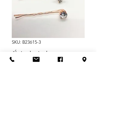
SKU: B23615-3
Épingles à cheveux
abeilles et dimants
Price
$6.99
Quantity
*
Add to Cart