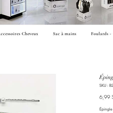
ccessoires Cheveux
Sac à mains
Foulards -
Éping
SKU : B
6,99 
Épingle