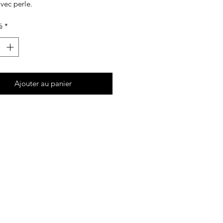
vec perle.
é
*
Ajouter au panier