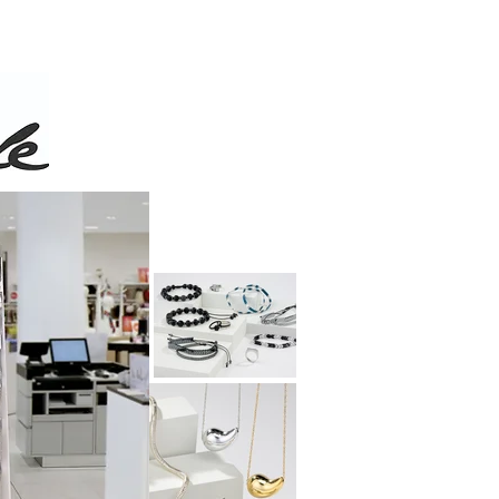
 de 50$