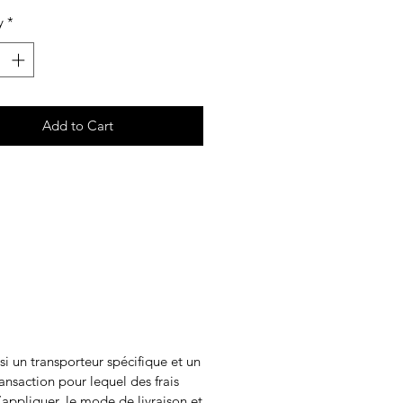
y
*
Add to Cart
i un transporteur spécifique et un
ransaction pour lequel des frais
appliquer, le mode de livraison et