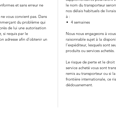
formes et sans erreur ne
le nom du transporteur sero
nos délais habituels de livrais
 ne vous convient pas. Dans
à :
ommerçant du problème qui
4 semaines
près de lui une autorisation
, si requis par le
Nous nous engageons à vous l
n adresse afin d’obtenir un
raisonnable sujet à la disponi
l’expéditeur, lesquels sont se
produits ou services achetés.
Le risque de perte et le droi
service acheté vous sont tran
remis au transporteur ou si l
frontière internationale, ce ri
dédouanement.