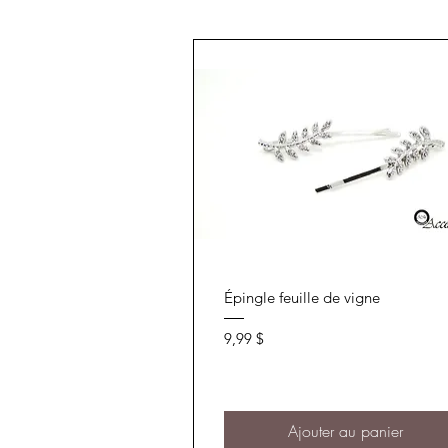
Aperçu rapide
Épingle feuille de vigne
Prix
9,99 $
Ajouter au panier