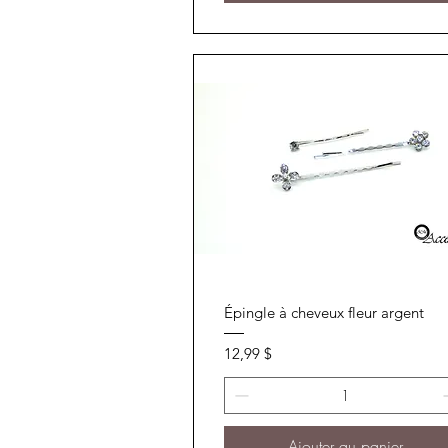
Aperçu rapide
Épingle à cheveux fleur argent
Prix
12,99 $
Ajouter au panier