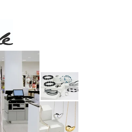
 de 50$